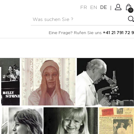
FR
EN
DE
0
Keine Artikel im Warenkorb.
Verbindung
Eine Frage? Rufen Sie uns
+41 21 791 72 9
Erstellen Sie ein Konto