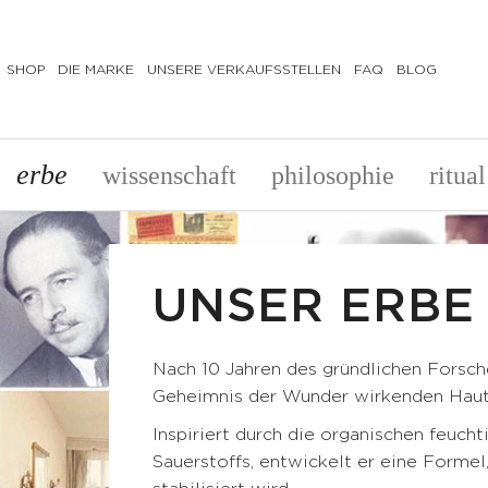
SHOP
DIE MARKE
UNSERE VERKAUFSSTELLEN
FAQ
BLOG
GESICHTSPFLEGE
KÖRPERPFLEGE
erbe
wissenschaft
philosophie
ritual
PREPARE
PREPARE
Milch,
Scrub
Tonisierungswasser
CORRECT
Reinigungsgel
& TREAT
&
UNSER ERBE
Anti-
Make-
Cellulite-
up-
Pflege
Nach 10 Jahren des gründlichen Fors
Entferner
Feuchtigkeitsspendende
Geheimnis der Wunder wirkenden Hautp
Peeling
Körpercreme
Inspiriert durch die organischen feuch
CORRECT
NOURISH
& TREAT
Sauerstoffs, entwickelt er eine Formel
Tonisierende
Anti-