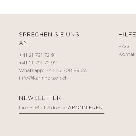
Eitelkeitsfälle
BEAUTIFY
Andere
Selbstbräunende
Creme
MEDIZINICHE
Getönte
SPRECHEN SIE UNS
HILF
VORRICHTUNG
feuchtigkeitsspendende
AN
FAQ
Creme
KÖRPERPFLEGE
Kontak
+41 21 791 72 91
Make-
+41 21 791 72 92
up
Whatsapp: +41 76 708 89 23
KITS
info@karinherzog.ch
NEWSLETTER