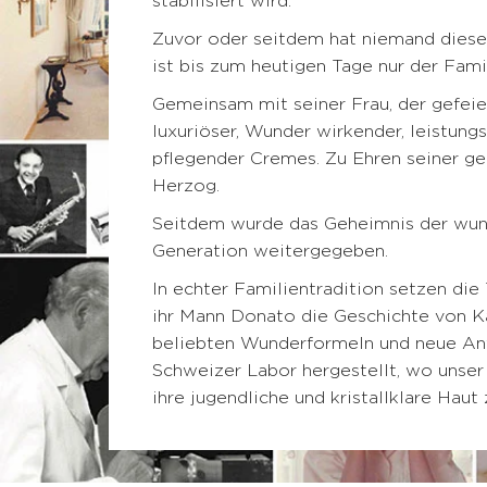
stabilisiert wird.
Creme
Falten-
Zuvor oder seitdem hat niemand diese
BEAUTIFY
Creme
ist bis zum heutigen Tage nur der Fam
Öle
Augenkontur
Selbstbräunungscreme
Gemeinsam mit seiner Frau, der gefeie
Gezielte
luxuriöser, Wunder wirkender, leistung
Pflege
KITS
pflegender Cremes. Zu Ehren seiner ge
Serum
Herzog.
Maske
MÄNNER
Seitdem wurde das Geheimnis der wun
HYDRATE
Generation weitergegeben.
Oxygen
KÖRPERPFLEGE
&
In echter Familientradition setzen die
GESICHTSPFLEGE
Fragrances
ihr Mann Donato die Geschichte von Ka
beliebten Wunderformeln und neue An
NOURISH
ZUBEHÖR
Schweizer Labor hergestellt, wo unser
Nährendes
ihre jugendliche und kristallklare Haut 
Öl
Applikator-
Pinsel
Comfort
cream
Tuch
Sonnenschutz