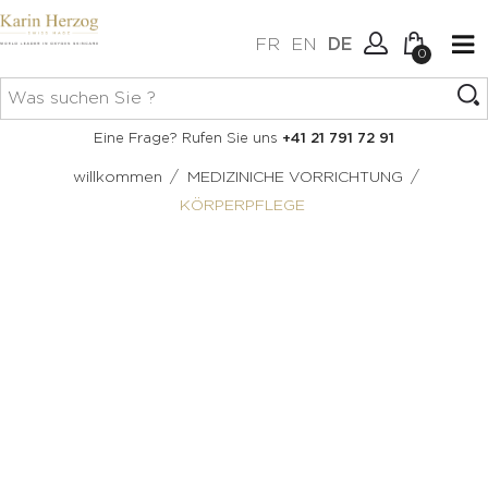
FR
EN
DE
0
Keine Artikel im Warenkorb.
Verbindung
Eine Frage? Rufen Sie uns
+41 21 791 72 91
Erstellen Sie ein Konto
/
/
willkommen
MEDIZINICHE VORRICHTUNG
KÖRPERPFLEGE