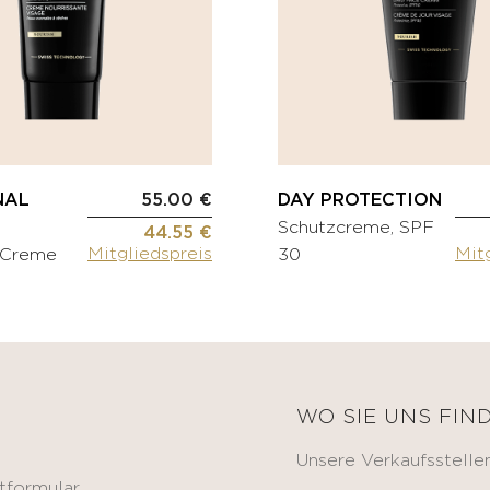
NAL
55.00 €
DAY PROTECTION
Schutzcreme, SPF
44.55 €
Mitgliedspreis
Mit
 Creme
30
E
WO SIE UNS FIN
Unsere Verkaufsstelle
tformular