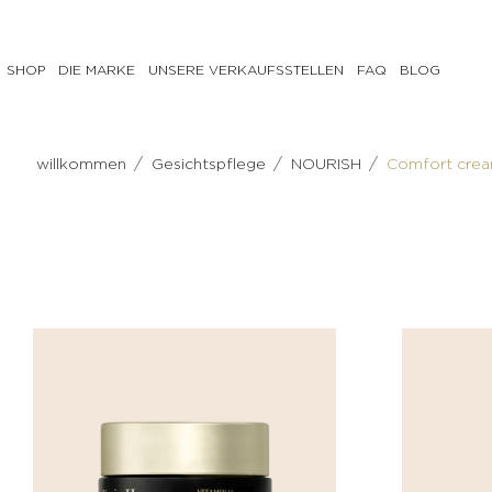
SHOP
DIE MARKE
UNSERE VERKAUFSSTELLEN
FAQ
BLOG
GESICHTSPFLEGE
KÖRPERPFLEGE
/
/
/
willkommen
Gesichtspflege
NOURISH
Comfort cre
PREPARE
PREPARE
Milch,
Scrub
Tonisierungswasser
CORRECT
Reinigungsgel
& TREAT
&
Anti-
Make-
Cellulite-
up-
Pflege
Entferner
Feuchtigkeitsspendende
Peeling
Körpercreme
CORRECT
NOURISH
& TREAT
Tonisierende
Anti-