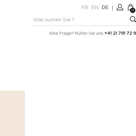
FR
EN
DE
0
Keine Artikel im Warenkorb.
Verbindung
Eine Frage? Rufen Sie uns
+41 21 791 72 9
Erstellen Sie ein Konto