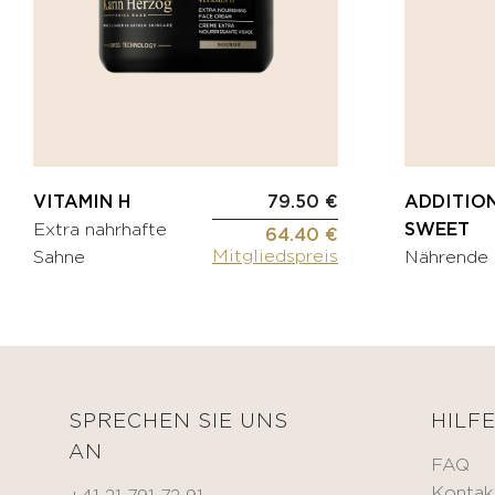
Creme
Falten-
BEAUTIFY
Creme
Öle
Augenkontur
Selbstbräunungscreme
Gezielte
Pflege
KITS
Serum
Maske
VITAMIN H
79.50 €
ADDITIO
MÄNNER
Extra nahrhafte
SWEET
HYDRATE
64.40 €
Mitgliedspreis
Sahne
Nährende
Oxygen
KÖRPERPFLEGE
&
GESICHTSPFLEGE
Fragrances
NOURISH
ZUBEHÖR
Nährendes
Öl
Applikator-
SPRECHEN SIE UNS
HILF
Pinsel
Comfort
AN
cream
FAQ
Tuch
Sonnenschutz
Kontak