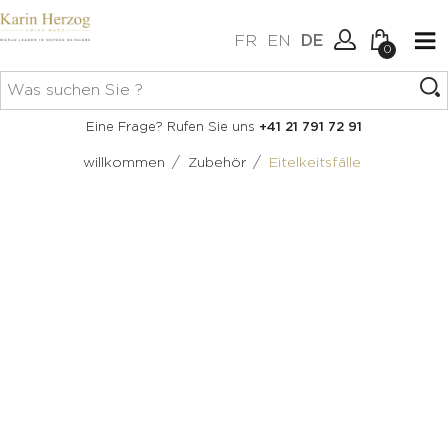
FR
EN
DE
0
Keine Artikel im Warenkorb.
Verbindung
Eine Frage? Rufen Sie uns
+41 21 791 72 91
Erstellen Sie ein Konto
/
/
willkommen
Zubehör
Eitelkeitsfälle